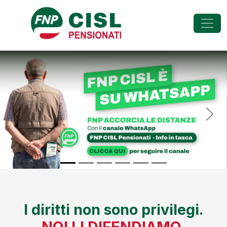
FNP - Federazione Na
Previous
Nex
I diritti non sono privilegi.
NOI LI DIFENDIAMO.