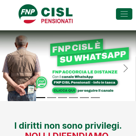
FNP - Federazione Na
Previous
Nex
I diritti non sono privilegi.
NOI LI DIFENDIAMO.