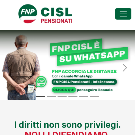
FNP - Federazione Na
Previous
Nex
I diritti non sono privilegi.
NOI LI DIFENDIAMO.